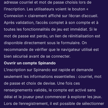
adresse courriel et mot de passe choisis lors de
l’inscription. Les utilisateurs voient le bouton «
Connexion » clairement affiché sur l’écran d’accueil.
Après validation, l’accès complet à son compte et à
toutes les fonctionnalités de
jeu
est immédiat. Si le
mot de passe est perdu, un lien de réinitialisation est
disponible directement sous le formulaire. On
recommande de vérifier que le navigateur utilisé est
bien sécurisé avant de se connecter.
Ouvrir un compte Spinando
L’inscription sur Spinando est rapide et demande
seulement les informations essentielles : courriel, mot
de passe et choix de devise. Une fois ces
renseignements validés, le compte est activé sans
délai et le joueur peut commencer à explorer les jeux.
Lors de l’enregistrement, il est possible de sélectionner