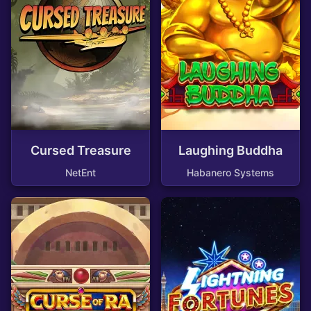
Cursed Treasure
Laughing Buddha
NetEnt
Habanero Systems