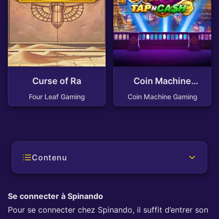
Curse of Ra
Coin Machine
Gaming
Four Leaf Gaming
Coin Machine Gaming
Contenu
Se connecter à Spinando
Pour se connecter chez
Spinando
, il suffit d’entrer son