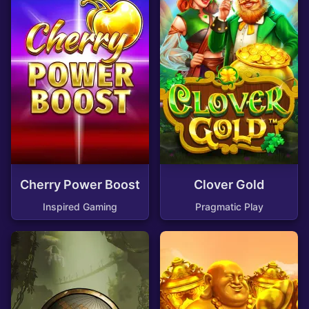
Cherry Power Boost
Clover Gold
Inspired Gaming
Pragmatic Play