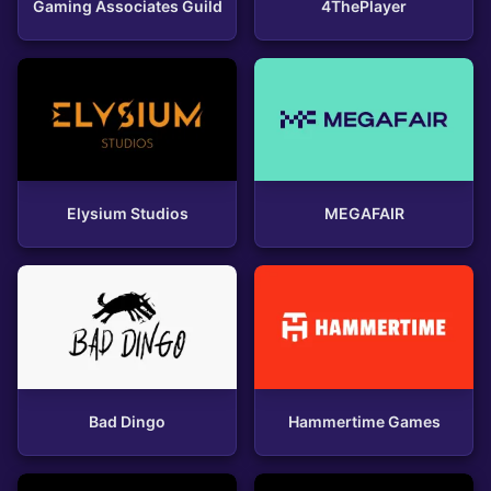
Gaming Associates Guild
4ThePlayer
Elysium Studios
MEGAFAIR
Bad Dingo
Hammertime Games