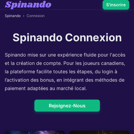
S'inscrire
Spinando
›
Connexion
Spinando Connexion
Spinando mise sur une expérience fluide pour l'accès
et la création de compte. Pour les joueurs canadiens,
la plateforme facilite toutes les étapes, du login à
l’activation des bonus, en intégrant des méthodes de
paiement adaptées au marché local.
Rejoignez-Nous