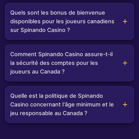
Quels sont les bonus de bienvenue
disponibles pour les joueurs canadiens
sur Spinando Casino ?
Comment Spinando Casino assure-t-il
la sécurité des comptes pour les
joueurs au Canada ?
Quelle est la politique de Spinando
Casino concernant l'âge minimum et le
jeu responsable au Canada ?